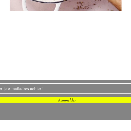
Meld je aan voor de nieuws
an mijn avonturen en vooral lekker eten!
Aanmelden
© 2025 Michaël Sels.