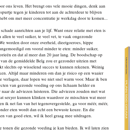
oor ons leven. Het brengt ons vele mooie dingen, denk aan
spurtje tegen je kinderen tot aan de achterdeur te blijven
g hebt om met meer concentratie je werkdag door te komen...
schade aanrichten aan je lijf. Want onze relatie met eten is
allen te veel suiker, te veel vet, te vaak ongezonde
 We worden door onze overheid, dieetgoeroes, hippe
aangemoedigd om vooral minder te eten: minder suiker,
lorieën en dat al meer dan 20 jaar lang. De boodschap op
on van de gemiddelde Belg zou er gezonder uitzien met
jkt slechts op wisselend succes te kunnen rekenen. Weinig
en. Altijd maar minderen om dan je risico op een waaier
te verlagen, daar lopen we niet snel warm voor. Maar ik ben
fecten van gezonde voeding op ons lichaam helder en
r naar de adviezen luisteren. Die adviezen zouden met wat
at sexyer kunnen klinken waardoor ze misschien wat meer
n ik net fan van het tegenovergestelde, ga voor méér, méér,
zonder eten wordt dan echt een bewuste keuze. En die
n van goed eten, wil ik heel graag mee uitdragen.
e tonen die gezonde voeding je kan bieden. Ik wil laten zien