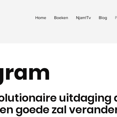
Home
Boeken
Njam!Tv
Blog
gram
olutionaire uitdaging d
ten goede zal verande