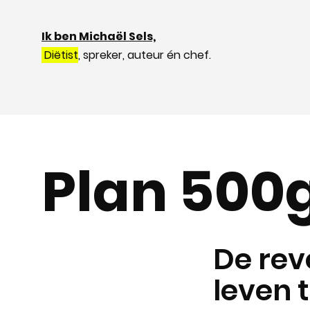
Ik ben Michaël Sels,
Diëtist
, spreker, auteur én chef.
Plan 500
De rev
leven 