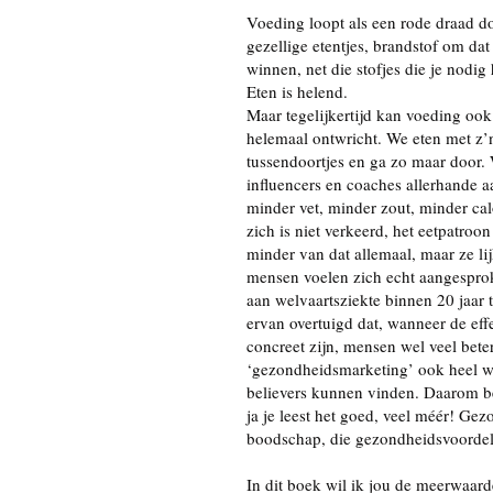
Voeding loopt als een rode draad d
gezellige etentjes, brandstof om dat 
winnen, net die stofjes die je nodi
Eten is helend.
Maar tegelijkertijd kan voeding ook 
helemaal ontwricht. We eten met z’n 
tussendoortjes en ga zo maar door.
influencers en coaches allerhande 
minder vet, minder zout, minder ca
zich is niet verkeerd, het eetpatro
minder van dat allemaal, maar ze li
mensen voelen zich echt aangesprok
aan welvaartsziekte binnen 20 jaar 
ervan overtuigd dat, wanneer de ef
concreet zijn, mensen wel veel bete
‘gezondheidsmarketing’ ook heel w
believers kunnen vinden. Daarom be
ja je leest het goed, veel méér! Ge
boodschap, die gezondheidsvoordele
In dit boek wil ik jou de meerwaard