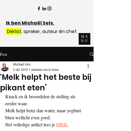
Ik ben Michaël Sels,
Diëtist
, spreker, auteur én chef.
ME
NU
Post
Michaël Sels
2 okt 2019
1 minuten om te lezen
‘Melk helpt het beste bij
pikant eten’
Knack en ik beoordelen de stelling als 
eerder waar.
Melk helpt beter dan water, maar yoghurt 
blust wellicht even goed.
Het volledige artikel lees je 
HIER.