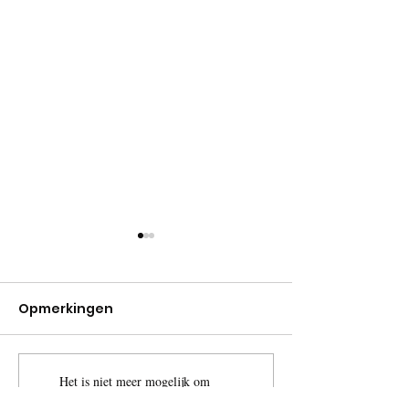
Opmerkingen
Het is niet meer mogelijk om
koude winterse Juni
Paddenstoele
opmerkingen te plaatsen bij deze