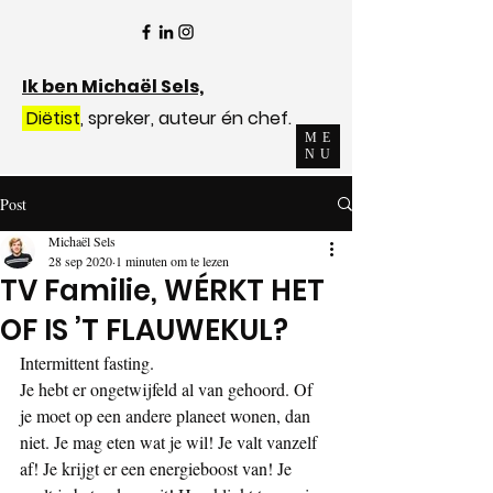
Ik ben Michaël Sels,
Diëtist
, spreker, auteur én chef.
ME
NU
Post
Michaël Sels
28 sep 2020
1 minuten om te lezen
TV Familie, WÉRKT HET
OF IS ’T FLAUWEKUL?
Intermittent fasting. 
Je hebt er ongetwijfeld al van gehoord. Of 
je moet op een andere planeet wonen, dan 
niet. Je mag eten wat je wil! Je valt vanzelf 
af! Je krijgt er een energieboost van! Je 